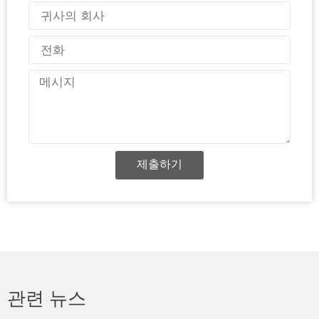
일
국
가
전
화
메
시
지
제출하기
관련 뉴스