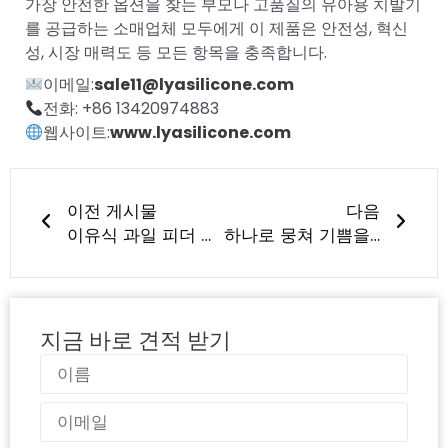
가장 안전한 옵션을 찾는 부모나 고품질의 유아용 치발기
를 공급하는 소매업체 모두에게 이 제품은 안전성, 혁신
성, 시장 매력도 등 모든 항목을 충족합니다.
이메일:
sale11@lyasilicone.com
전화: +86 13420974883
웹사이트:
www.lyasilicone.com
이전
다음
이전 게시물
다음
이유식 과일 피더 실리콘 짜기 젖병 스푼 - 쉽고 재미있는 아기 식사를위한 안전하고 엉망이없는 유아용 수유 스푼 피더
하나로 뭉쳐 기쁨을 나누다 - LYA 팀 빌딩 이벤트 성공적 개최
지금 바로 견적 받기
이
름
이
메