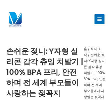
콘
텐
메
츠
인
로
건
메
너
뉴
뛰
기
손쉬운 젖니: Y자형 실
홈
/
회사 소
식
/ 손쉬운 젖
리콘 감각 츄잉 치발기 |
니: Y자형 실리
콘 감각 츄잉
100% BPA 프리, 안전
치발기 | 100%
BPA 프리, 안전
하며 전 세계 부모들이
하며 전 세계
사랑하는 젖꼭지
부모들에게 사
랑받는 젖꼭지