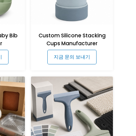
aby Bib
Custom Silicone Stacking
r
Cups Manufacturer
기
지금 문의 보내기