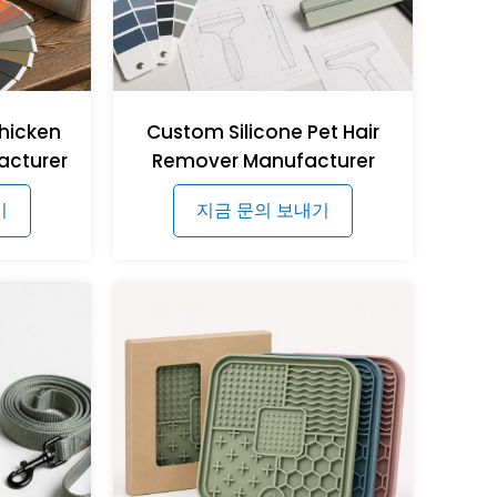
hicken
Custom Silicone Pet Hair
acturer
Remover Manufacturer
기
지금 문의 보내기