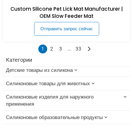
Custom Silicone Pet Lick Mat Manufacturer |
OEM Slow Feeder Mat
Отправить запрос сейчас
1
2
3
...
33
Категории
Детские товары из силикона
Силиконовые товары для животных
Силиконовые игрушки для купания младенцев
Силиконовые изделия для наружного
Силиконовая щетка для бутылочек
Силиконовая игрушка-прорезыватель для
применения
зубов "Кошка
Набор силиконовых мисок и ложек для
Силиконовые образовательные продукты
кормления
Силиконовая жевательная игрушка для собак
Силиконовая складная чашка
Силиконовый нагрудник
Силиконовая щетка для купания домашних
Силиконовый колпачок для соломинки
Силиконовые образовательные блоки