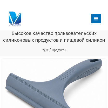
跳
至
Главн
内
меню
容
Высокое качество пользовательских
силиконовых продуктов и пищевой силикон
首页
/ Продукты