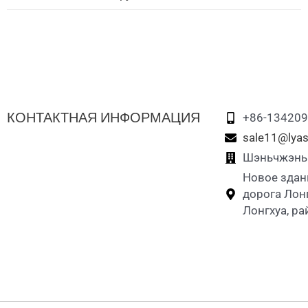
Силиконовая сумка для лакомств для
Силиконовый молокоотсос
домашних животных
Силиконовый чехол-держатель для пустышки
Силиконовая чашка для мытья лап домашних
животных
Силиконовый удалитель шерсти домашних
КОНТАКТНАЯ ИНФОРМАЦИЯ
+86-13420
животных
sale11@lyas
Силиконовые гнездовые ящики для цыплят
Шэньчжэнь L
Новое здан
Силиконовая бутылка для воды в дорогу для
дорога Лон
домашних животных
Лонгхуа, р