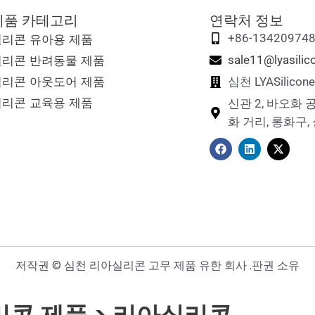
제품 카테고리
연락처 정보
실리콘 유아용 제품
+86-13420974
실리콘 반려동물 제품
sale11@lyasili
실리콘 아웃도어 제품
심천 LYASilic
실리콘 교육용 제품
신관 2, 바오화 
화 거리, 롱화구,
F
링
X
a
크
-
c
드
트
e
인
위
b
터
o
o
k
저작권 © 심천 리아실리콘 고무 제품 유한 회사 .판권 소유
리콘 제품 > 리아실리콘