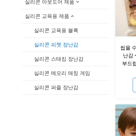
실리콘 아웃도어 제품
실리콘 보틀 브러쉬
실리콘 고양이 이빨 장난감
실리콘 교육용 제품
실리콘 수유 그릇 / 스푼 세트
실리콘 반려견 씹는 장난감
실리콘 접이식 컵
실리콘 턱받이
실리콘 펫 목욕 브러쉬
실리콘 빨대 캡
실리콘 교육용 블록
실리콘 아기 치발기
실리콘 반려동물 먹이 그릇
실리콘 여행용 세트
실리콘 피젯 장난감
씹을 수
난감 
실리콘 젖꼭지
실리콘 반려동물 핥기 매트
실리콘 접이식 도시락
실리콘 스태킹 장난감
부드럽
실리콘 빨대 컵
실리콘 반려동물 간식 가방
실리콘 메모리 매칭 게임
실리콘 빨대
실리콘 반려동물 발 세척 컵
실리콘 퍼즐 장난감
실리콘 유축기
실리콘 반려동물 털 제거제
실리콘 젖꼭지 홀더 케이스
실리콘 닭 둥지 상자
실리콘 반려동물 여행용 물병