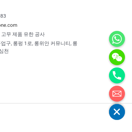
883
cone.com
one 고무 제품 유한 공사
공업구, 롱펑 1로, 롱위안 커뮤니티, 롱
 심천
수다스러움 숨기기