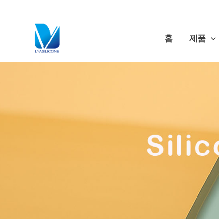
콘
텐
츠
홈
제품
로
건
너
뛰
기