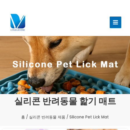
콘
텐
메
츠
인
로
건
메
너
뉴
뛰
기
실리콘 반려동물 핥기 매트
홈
/
실리콘 반려동물 제품
/ Silicone Pet Lick Mat