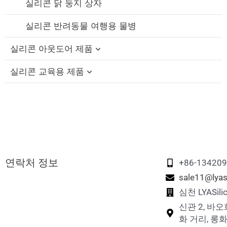
실리콘 젖꼭지 홀더 케이스
실리콘 닭 둥지 상자
실리콘 반려동물 여행용 물병
실리콘 아웃도어 제품
실리콘 교육용 제품
실리콘 접이식 컵
실리콘 빨대 캡
실리콘 교육용 블록
실리콘 여행용 세트
실리콘 피젯 장난감
실리콘 접이식 도시락
실리콘 스태킹 장난감
연락처 정보
실리콘 메모리 매칭 게임
+86-13420
sale11@lyas
실리콘 퍼즐 장난감
심천 LYASi
신관 2, 바오
화 거리, 롱화