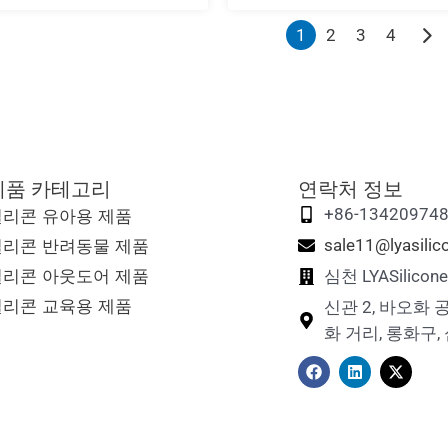
1
2
3
4
제품 카테고리
연락처 정보
실리콘 유아용 제품
+86-13420974
실리콘 반려동물 제품
sale11@lyasili
실리콘 아웃도어 제품
심천 LYASilic
실리콘 교육용 제품
신관 2, 바오화 
화 거리, 롱화구,
F
링
X
a
크
-
c
드
트
e
인
위
b
터
o