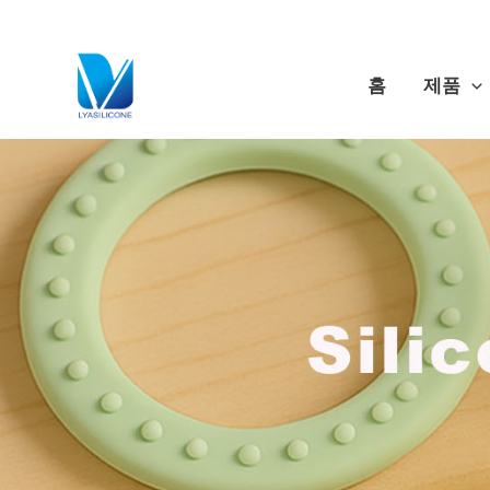
콘
텐
츠
홈
제품
로
건
너
뛰
기