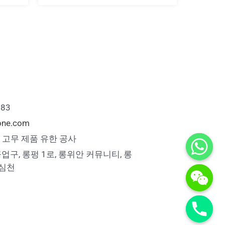
883
cone.com
one 고무 제품 유한 공사
공업구, 롱펑 1로, 롱위안 커뮤니티, 롱
 심천