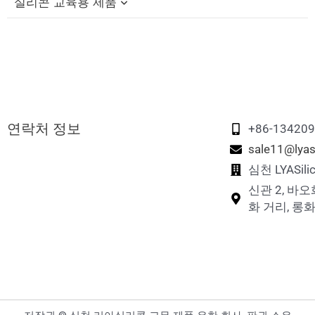
실리콘 교육용 제품
실리콘 반려견 씹는 장난감
실리콘 접이식 컵
실리콘 펫 목욕 브러쉬
실리콘 빨대 캡
실리콘 교육용 블록
실리콘 반려동물 먹이 그릇
실리콘 여행용 세트
실리콘 피젯 장난감
실리콘 반려동물 핥기 매트
실리콘 접이식 도시락
실리콘 스태킹 장난감
연락처 정보
실리콘 반려동물 간식 가방
실리콘 메모리 매칭 게임
+86-13420
sale11@lyas
실리콘 반려동물 발 세척 컵
실리콘 퍼즐 장난감
심천 LYASi
신관 2, 바오
실리콘 반려동물 털 제거제
화 거리, 롱화
실리콘 닭 둥지 상자
실리콘 반려동물 여행용 물병