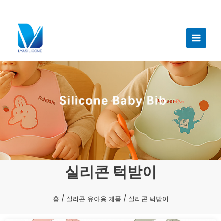
콘
텐
메
츠
인
로
건
메
너
뉴
뛰
기
실리콘 턱받이
홈
/
실리콘 유아용 제품
/ 실리콘 턱받이