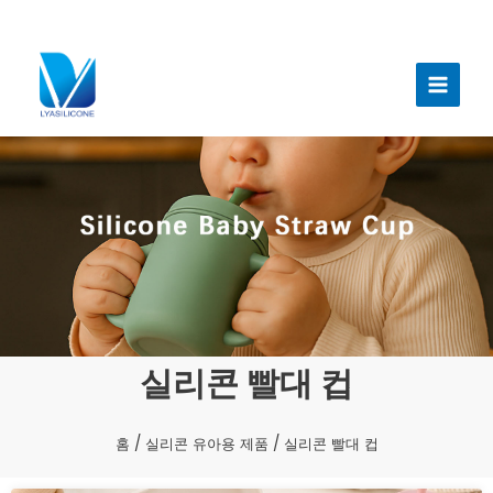
콘
텐
메
츠
인
로
건
메
너
뉴
뛰
기
실리콘 빨대 컵
홈
/
실리콘 유아용 제품
/ 실리콘 빨대 컵