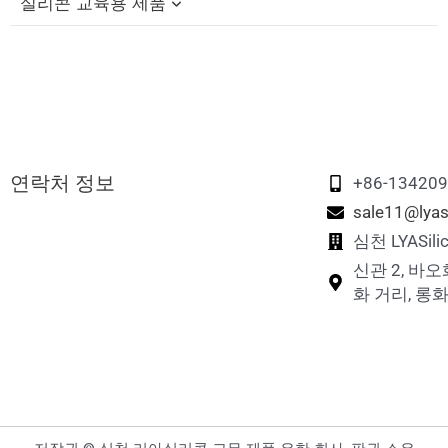
실리콘 교육용 제품
실리콘 반려견 씹는 장난감
실리콘 접이식 컵
실리콘 펫 목욕 브러쉬
실리콘 빨대 캡
실리콘 교육용 블록
실리콘 반려동물 먹이 그릇
실리콘 여행용 세트
실리콘 피젯 장난감
실리콘 반려동물 핥기 매트
실리콘 접이식 도시락
실리콘 스태킹 장난감
연락처 정보
실리콘 반려동물 간식 가방
실리콘 메모리 매칭 게임
+86-13420
sale11@lyas
실리콘 반려동물 발 세척 컵
실리콘 퍼즐 장난감
심천 LYASi
신관 2, 바오
실리콘 반려동물 털 제거제
화 거리, 롱화
실리콘 닭 둥지 상자
실리콘 반려동물 여행용 물병