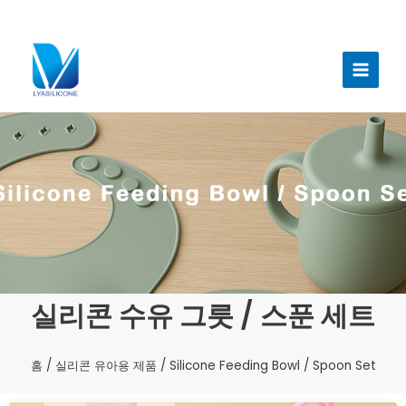
콘
텐
메
츠
인
로
건
메
너
뉴
뛰
기
실리콘 수유 그릇 / 스푼 세트
홈
/
실리콘 유아용 제품
/ Silicone Feeding Bowl / Spoon Set