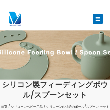
跳
至
メ
内
イ
容
ン
メ
ニ
ュ
ー
シリコン製フィーディングボウ
ル/スプーンセット
首页
/
シリコーンベビー用品
/ シリコーンの供給のボール/スプーン セット