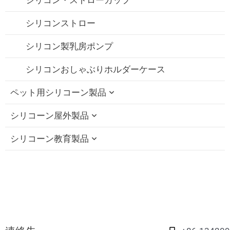
シリコンストロー
シリコン製乳房ポンプ
シリコンおしゃぶりホルダーケース
ペット用シリコーン製品
シリコーン屋外製品
シリコーン猫の歯が生えるおもちゃ
シリコーン教育製品
シリコーン犬チューおもちゃ
シリコン製折りたたみ式カップ
シリコーンペットバスブラシ
シリコン製ストローキャップ
シリコーン教育ブロック
シリコーンペットフィーディングボウル
シリコーン・トラベルセット
シリコンそわそわおもちゃ
シリコーンペットリックマット
シリコーン折りたたみランチボックス
シリコン・スタッキング・トイ