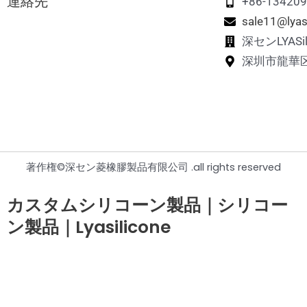
連絡先
シリコーンペットトリートバッグ
シリコーンメモリーマッチングゲーム
+86-13420
sale11@lyas
シリコーンペット足洗いカップ
シリコーン・パズル玩具
深センLYAS
深圳市龍華
シリコンペットヘアーリムーバー
シリコーンの鶏の巣箱
シリコーンペット旅行水ボトル
著作権©深セン菱橡膠製品有限公司 .all rights reserved
カスタムシリコーン製品｜シリコー
ン製品｜Lyasilicone