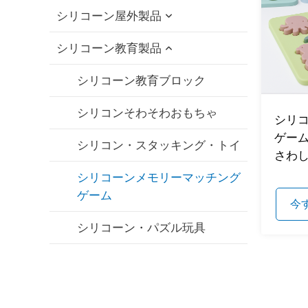
おもちゃ
シリコーン屋外製品
シリコーン猫の歯が生えるおも
シリコンボトルブラシ
ちゃ
シリコーン教育製品
シリコン製折りたたみ式カップ
シリコン製フィーディングボウ
シリコーン犬チューおもちゃ
シリコン製ストローキャップ
シリコーン教育ブロック
ル/スプーンセット
シリコーンペットバスブラシ
シリコーン・トラベルセット
シリコンそわそわおもちゃ
シリコン・ビブ
シリ
シリコーンペットフィーディン
ゲーム
シリコーン折りたたみランチボ
シリコン・スタッキング・トイ
シリコーン赤ちゃん歯固め
グボウル
さわ
ックス
シリコーンメモリーマッチング
シリコーンおしゃぶり
シリコーンペットリックマット
ゲーム
今
シリコン・ストローカップ
シリコーンペットトリートバッ
シリコーン・パズル玩具
グ
シリコンストロー
シリコーンペット足洗いカップ
シリコン製乳房ポンプ
シリコンペットヘアーリムーバ