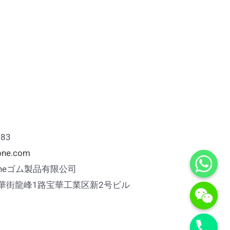
883
cone.com
iconeゴム製品有限公司
華街龍峰1路宝華工業区新2号ビル