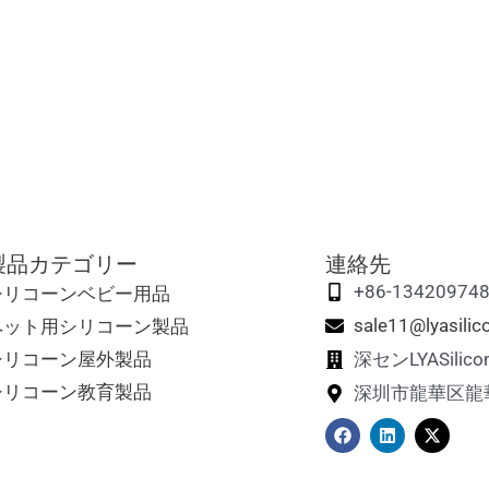
製品カテゴリー
連絡先
シリコーンベビー用品
+86-13420974
ペット用シリコーン製品
sale11@lyasili
シリコーン屋外製品
深センLYASil
シリコーン教育製品
深圳市龍華区龍
フ
リ
エ
ェ
ン
ッ
イ
ク
ク
ス
ト
ス
ブ
イ
・