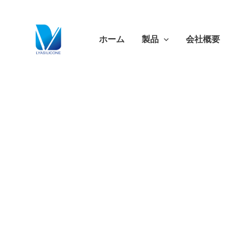
跳
至
内
ホーム
製品
会社概要
容