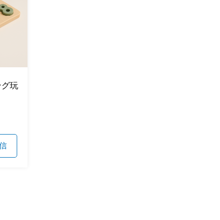
ング玩
信