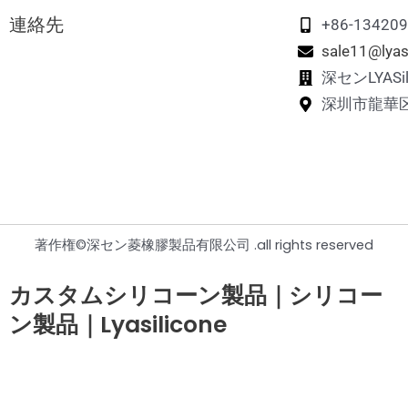
シリコンおしゃぶりホルダーケース
連絡先
シリコーンペット旅行水ボトル
シリコーンメモリーマッチングゲーム
+86-13420
sale11@lyas
シリコーン・パズル玩具
深センLYAS
深圳市龍華
著作権©深セン菱橡膠製品有限公司 .all rights reserved
カスタムシリコーン製品｜シリコー
ン製品｜Lyasilicone