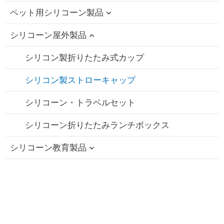
ペット用シリコーン製品
シリコーンの赤ん坊の Bath のおもちゃ
シリコーン屋外製品
シリコンボトルブラシ
シリコーン猫の歯が生えるおもちゃ
シリコン製フィーディングボウル/スプーンセッ
シリコーン犬チューおもちゃ
シリコン製折りたたみ式カップ
ト
シリコーンペットバスブラシ
シリコン製ストローキャップ
シリコン・ビブ
シリコーンペットフィーディングボウル
シリコーン・トラベルセット
シリコーン赤ちゃん歯固め
シリコーンペットリックマット
シリコーン折りたたみランチボックス
シリコーンおしゃぶり
シリコーン教育製品
シリコーンペットトリートバッグ
シリコン・ストローカップ
シリコーンペット足洗いカップ
シリコーン教育ブロック
シリコンストロー
シリコンペットヘアーリムーバー
シリコンそわそわおもちゃ
シリコン製乳房ポンプ
シリコーンの鶏の巣箱
シリコン・スタッキング・トイ