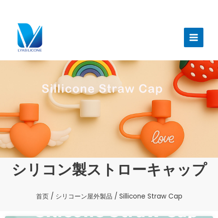
跳
至
メ
内
イ
容
ン
メ
ニ
ュ
ー
シリコン製ストローキャップ
首页
/
シリコーン屋外製品
/ Sillicone Straw Cap