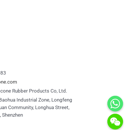
883
cone.com
icone Rubber Products Co, Ltd.
 Baohua Industrial Zone, Longfeng
uan Community, Longhua Street,
t, Shenzhen