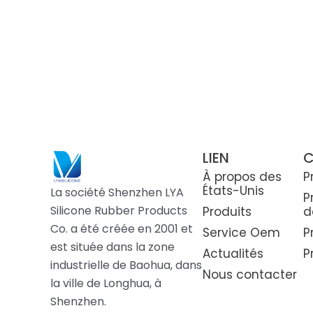
LIEN
C
À propos des
P
États-Unis
La société Shenzhen LYA
P
Silicone Rubber Products
Produits
d
Co. a été créée en 2001 et
Service Oem
P
est située dans la zone
Actualités
P
industrielle de Baohua, dans
Nous contacter
la ville de Longhua, à
Shenzhen.