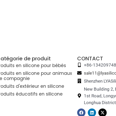
atégorie de produit
CONTACT
roduits en silicone pour bébés
+86-13420974
roduits en silicone pour animaux
sale11@lyasili
e compagnie
Shenzhen LYASil
roduits d'extérieur en silicone
New Building 2,
roduits éducatifs en silicone
1st Road, Longy
Longhua Distric
F
L
X
a
i
-
c
n
t