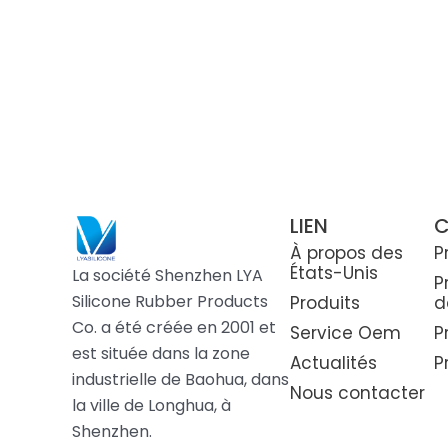
LIEN
C
À propos des
P
États-Unis
La société Shenzhen LYA
P
Silicone Rubber Products
Produits
d
Co. a été créée en 2001 et
Service Oem
P
est située dans la zone
Actualités
P
industrielle de Baohua, dans
Nous contacter
la ville de Longhua, à
Shenzhen.