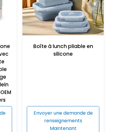
icone
Boîte à lunch pliable en
vec
silicone
te
ble
âge
lein
| OEM
ers
 de
Envoyer une demande de
renseignements
Maintenant