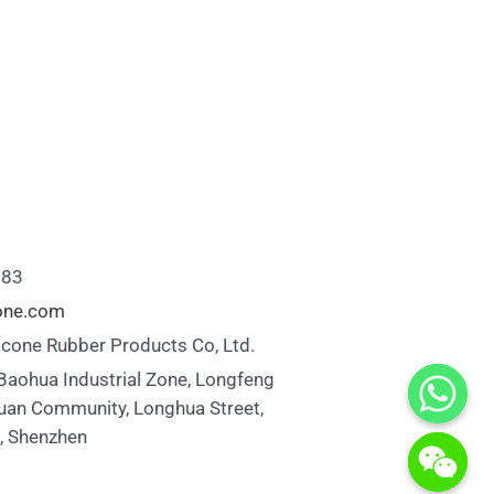
883
cone.com
icone Rubber Products Co, Ltd.
 Baohua Industrial Zone, Longfeng
uan Community, Longhua Street,
t, Shenzhen