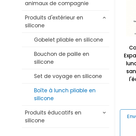
animaux de compagnie
en silicone
Produits d'extérieur en
Brosse à bouteille en
Jouet de dentition pour
silicone
silicone
chat en silicone
Set de bols et de cuillères
Jouet à mâcher pour chien
Gobelet pliable en silicone
en silicone
en silicone
Co
Bouchon de paille en
Expa
Bavoir en silicone
Brosse de bain en silicone
silicone
lunc
pour animaux de
san
Dentition en silicone pour
Set de voyage en silicone
compagnie
l'
bébé
Boîte à lunch pliable en
Bol en silicone pour
Sucette en silicone
silicone
animaux de compagnie
Produits éducatifs en
Tasse à paille en silicone
Tapis à lécher en silicone
Env
silicone
pour animaux de
Pailles en silicone
compagnie
Blocs éducatifs en silicone