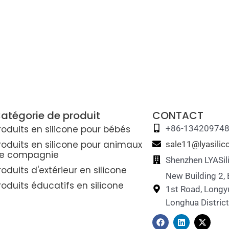
atégorie de produit
CONTACT
roduits en silicone pour bébés
+86-13420974
roduits en silicone pour animaux
sale11@lyasili
e compagnie
Shenzhen LYASil
roduits d'extérieur en silicone
New Building 2,
roduits éducatifs en silicone
1st Road, Longy
Longhua Distric
F
L
X
a
i
-
c
n
t