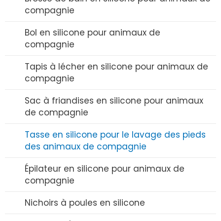
Dentition en silicone pour bébé
compagnie
Sucette en silicone
Bol en silicone pour animaux de
compagnie
Tasse à paille en silicone
Tapis à lécher en silicone pour animaux de
Pailles en silicone
compagnie
Tire-lait en silicone
Sac à friandises en silicone pour animaux
de compagnie
Étui en silicone pour sucette
Tasse en silicone pour le lavage des pieds
des animaux de compagnie
Épilateur en silicone pour animaux de
compagnie
Nichoirs à poules en silicone