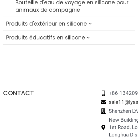
Bouteille d'eau de voyage en silicone pour
animaux de compagnie
Produits d'extérieur en silicone
Produits éducatifs en silicone
Gobelet pliable en silicone
Bouchon de paille en silicone
Blocs éducatifs en silicone
Set de voyage en silicone
Jouet Fidget en silicone
Boîte à lunch pliable en silicone
Jouet à empiler en silicone
CONTACT
Jeu d'association de mémoire en silicone
+86-13420
sale11@lyas
Jouet puzzle en silicone
Shenzhen LYA
New Building
1st Road, L
Longhua Dist