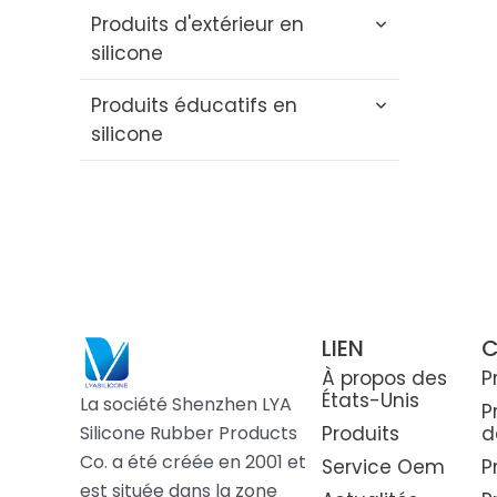
Produits d'extérieur en
silicone
Produits éducatifs en
Gobelet pliable en silicone
silicone
Bouchon de paille en
silicone
Blocs éducatifs en silicone
Set de voyage en silicone
Jouet Fidget en silicone
Boîte à lunch pliable en
Jouet à empiler en silicone
silicone
Jeu d'association de
LIEN
C
mémoire en silicone
À propos des
P
États-Unis
La société Shenzhen LYA
P
Jouet puzzle en silicone
Silicone Rubber Products
Produits
d
Co. a été créée en 2001 et
Service Oem
P
est située dans la zone