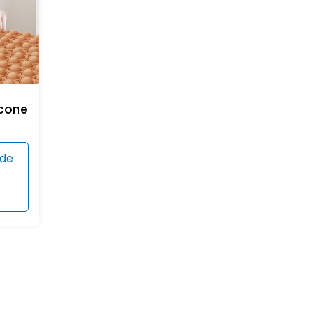
icone
 de