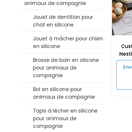
animaux de compagnie
en silicone
Brosse à bouteille en
Jouet de dentition pour
silicone
chat en silicone
Set de bols et de cuillères
Jouet à mâcher pour chien
en silicone
en silicone
Cust
Nest
Bavoir en silicone
Brosse de bain en silicone
Env
pour animaux de
Dentition en silicone pour
compagnie
bébé
Bol en silicone pour
Sucette en silicone
animaux de compagnie
Tasse à paille en silicone
Tapis à lécher en silicone
pour animaux de
Pailles en silicone
compagnie