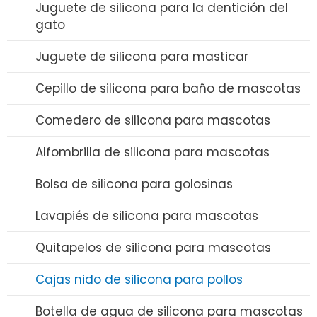
Cepillo de silicona para biberones
Juguete de silicona para la dentición del
gato
Set de Comedero y Cuchara de Silicona
Juguete de silicona para masticar
Babero de silicona
Cepillo de silicona para baño de mascotas
Mordedor de silicona
Comedero de silicona para mascotas
Chupete de silicona
Alfombrilla de silicona para mascotas
Vaso con pajita de silicona
Bolsa de silicona para golosinas
Pajitas de silicona
Lavapiés de silicona para mascotas
Sacaleches de silicona
Quitapelos de silicona para mascotas
Funda de silicona para chupete
Cajas nido de silicona para pollos
Botella de agua de silicona para mascotas