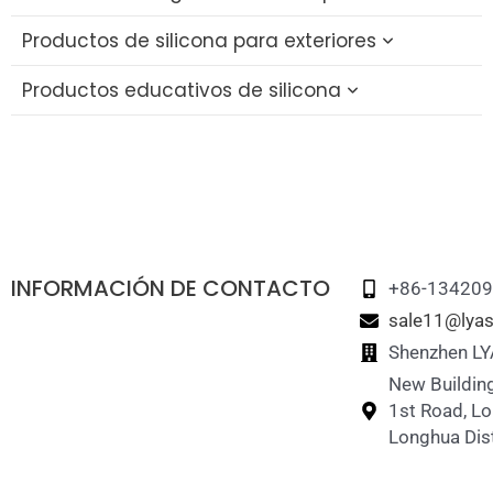
Productos de silicona para exteriores
Productos educativos de silicona
Vaso plegable de silicona
Tapa de silicona para pajitas
Bloques educativos de silicona
Set de viaje de silicona
Juguete de silicona
Fiambrera plegable de silicona
Juguete apilable de silicona
INFORMACIÓN DE CONTACTO
Juego de memoria de silicona
+86-13420
sale11@lyas
Puzzle de silicona
Shenzhen LY
New Building
1st Road, L
Longhua Dist