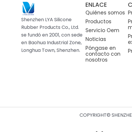
ENLACE
C
Quiénes somos
P
Shenzhen LYA Silicone
Productos
P
Rubber Products Co., Ltd.
m
Servicio Oem
se fundó en 2001, con sede
P
Noticias
e
en Baohua Industrial Zone,
Póngase en
Longhua Town, Shenzhen.
P
contacto con
nosotros
COPYRIGHT© SHENZHEN