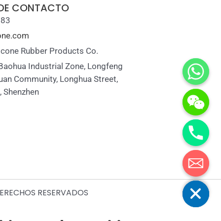
 DE CONTACTO
883
cone.com
icone Rubber Products Co.
 Baohua Industrial Zone, Longfeng
uan Community, Longhua Street,
t, Shenzhen
Ocultar chaty
 DERECHOS RESERVADOS