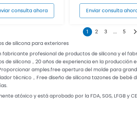
nviar consulta ahora
Enviar consulta ahor
1
2
3
...
5
s de silicona para exteriores
n fabricante profesional de productos de silicona y el fa
s de silicona，20 años de experiencia en la producción e
 Proporcionar amples.free apertura del molde para grand
lador técnico，Free diseño de silicona tazones de bebé d
ías.
mente atóxico y está aprobado por la FDA, SGS, LFGB y CE