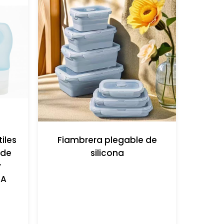
tiles
Fiambrera plegable de
 de
silicona
y
SA