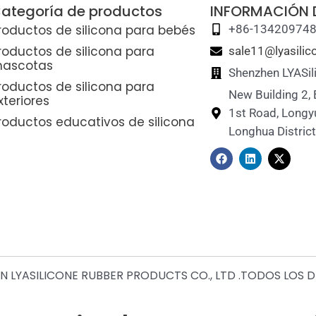
ategoría de productos
INFORMACIÓN
roductos de silicona para bebés
+86-13420974
roductos de silicona para
sale11@lyasili
ascotas
Shenzhen LYASil
roductos de silicona para
New Building 2,
xteriores
1st Road, Longy
roductos educativos de silicona
Longhua Distric
F
L
X
a
i
-
c
n
t
e
k
w
b
e
i
o
d
t
o
i
t
k
n
e
r
 LYASILICONE RUBBER PRODUCTS CO., LTD .TODOS LOS