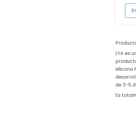
E
Producto
LYA es u
producto
silicona
desarrol
de 3-5 d
Es total