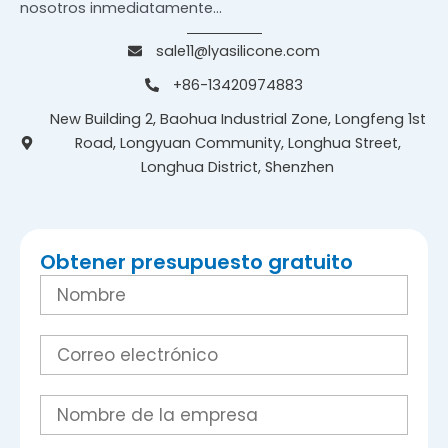
nosotros inmediatamente...
sale11@lyasilicone.com
+86-13420974883
New Building 2, Baohua Industrial Zone, Longfeng 1st
Road, Longyuan Community, Longhua Street,
Longhua District, Shenzhen
Obtener presupuesto gratuito
N
o
m
b
C
r
o
e
r
r
E
e
m
o
p