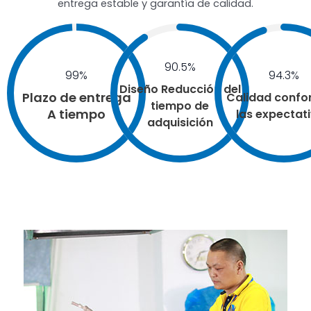
entrega estable y garantía de calidad.
90.5%
99%
94.3%
Diseño Reducción del
Plazo de entrega
Calidad confo
tiempo de
A tiempo
las expectat
adquisición