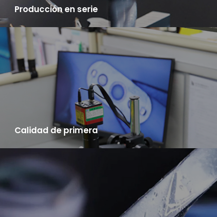
Producción en serie
LYA tiene sala de moldes, fábrica de fabricación de productos
acabados, alta eficiencia, velocidad de entrega muy por
delante en China.
Calidad de primera
LYA adopta el "sistema de gestión empresarial japonés" y
cuenta con el centro de pruebas de materiales mixtos, el centro
de pruebas de productos semiacabados y el centro de
pruebas de productos, lo que garantiza que la tasa de
calificación de los productos pueda alcanzar 98%.