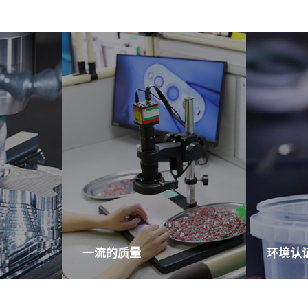
一流的质量
环境认
制造工
涟雅采用 "日本企业管理体系"，
100%
在国内遥
拥有混合材料检测中心、半成品
符合 UL、