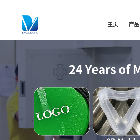
跳
至
内
主页
产品
容