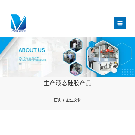
跳
至
主
内
菜
容
单
生产液态硅胶产品
首页
/ 企业文化