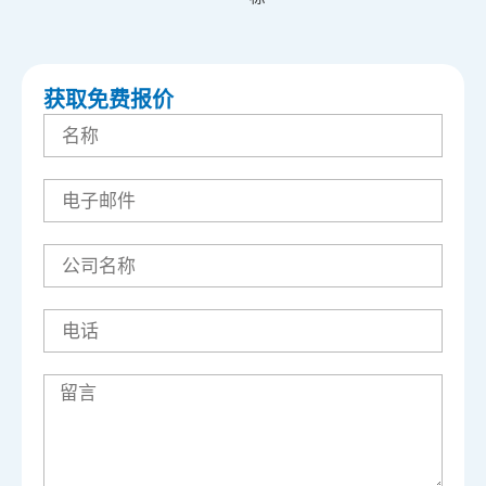
获取免费报价
名
称
电
子
邮
件
公
司
名
称
电
话
留
言