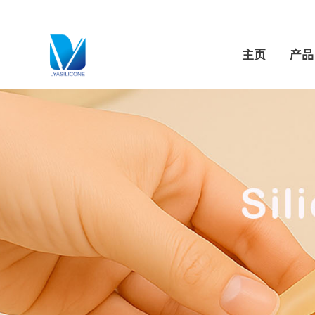
跳
至
内
主页
产品
容