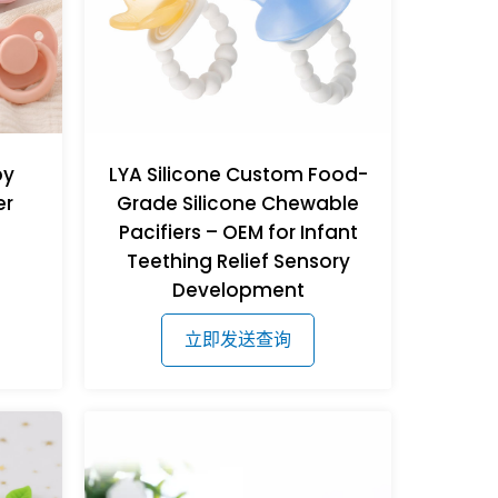
by
LYA Silicone Custom Food-
er
Grade Silicone Chewable
Pacifiers – OEM for Infant
Teething Relief Sensory
Development
立即发送查询