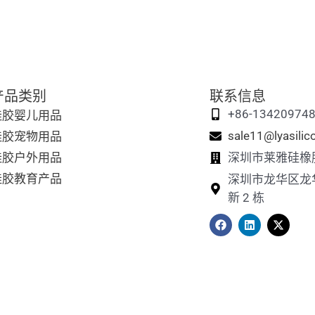
产品类别
联系信息
硅胶婴儿用品
+86-13420974
硅胶宠物用品
sale11@lyasili
硅胶户外用品
深圳市莱雅硅橡
硅胶教育产品
深圳市龙华区龙
新 2 栋
在
L
X
F
i
-
a
n
t
c
k
w
e
e
i
b
d
t
o
i
t
o
n
e
k
r
上