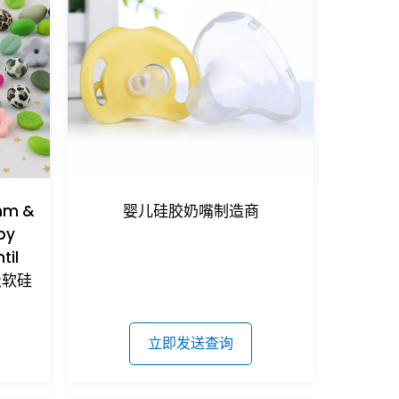
mm &
婴儿硅胶奶嘴制造商
by
til
品级软硅
立即发送查询