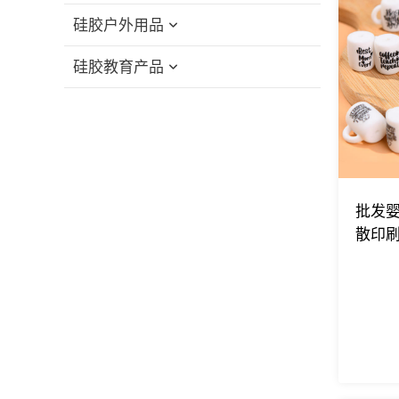
硅胶户外用品
硅胶猫咪磨牙玩具
硅胶教育产品
硅胶狗咀嚼玩具
硅胶折叠杯
硅胶宠物浴刷
硅胶吸管盖
硅胶教育积木
硅胶宠物喂食碗
硅胶旅行套装
硅胶小飞玩具
硅胶宠物舔食垫
硅胶可折叠饭盒
硅胶堆叠玩具
批发婴
硅胶宠物点心袋
硅胶记忆配对游戏
散印
硅胶宠物洗脚杯
硅胶拼图玩具
硅胶宠物毛发清除器
硅胶鸡巢箱