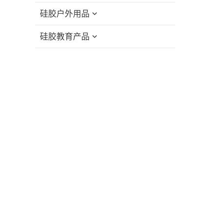
硅胶户外用品
硅胶教育产品
硅胶折叠杯
硅胶吸管盖
硅胶教育积木
硅胶旅行套装
硅胶小飞玩具
硅胶可折叠饭盒
硅胶堆叠玩具
硅胶记忆配对游戏
硅胶拼图玩具