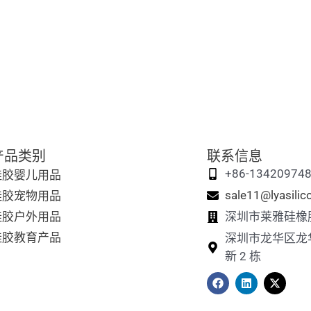
产品类别
联系信息
硅胶婴儿用品
+86-13420974
硅胶宠物用品
sale11@lyasili
硅胶户外用品
深圳市莱雅硅橡
硅胶教育产品
深圳市龙华区龙
新 2 栋
在
L
X
F
i
-
a
n
t
c
k
w