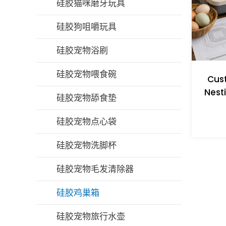
硅胶奶瓶刷
硅胶猫咪磨牙玩具
硅胶喂食碗/勺套装
硅胶狗咀嚼玩具
硅胶围兜
硅胶宠物浴刷
硅胶婴儿牙胶
硅胶宠物喂食碗
Cust
Nest
硅胶奶嘴
硅胶宠物舔食垫
硅胶吸管杯
硅胶宠物点心袋
硅胶吸管
硅胶宠物洗脚杯
硅胶吸奶器
硅胶宠物毛发清除器
硅胶奶嘴盒
硅胶鸡巢箱
硅胶宠物旅行水壶