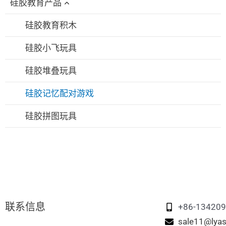
硅胶教育产品
硅胶喂食碗/勺套装
硅胶狗咀嚼玩具
硅胶折叠杯
硅胶围兜
硅胶宠物浴刷
硅胶吸管盖
硅胶教育积木
硅胶婴儿牙胶
硅胶宠物喂食碗
硅胶旅行套装
硅胶小飞玩具
硅胶奶嘴
硅胶宠物舔食垫
硅胶可折叠饭盒
硅胶堆叠玩具
硅胶吸管杯
硅胶宠物点心袋
硅胶记忆配对游戏
硅胶吸管
硅胶宠物洗脚杯
硅胶拼图玩具
硅胶吸奶器
硅胶宠物毛发清除器
硅胶奶嘴盒
硅胶鸡巢箱
硅胶宠物旅行水壶
联系信息
+86-13420
sale11@lyas