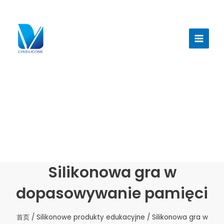
跳
至
Menu
内
głów
容
Silikonowa gra w
dopasowywanie pamięci
首页
/
Silikonowe produkty edukacyjne
/ Silikonowa gra w