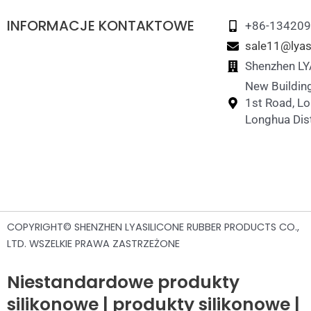
INFORMACJE KONTAKTOWE
+86-13420
Silikonowa butelka na wodę dla zwierząt
sale11@lyas
Shenzhen LYA
New Building
1st Road, L
Longhua Dist
COPYRIGHT© SHENZHEN LYASILICONE RUBBER PRODUCTS CO.,
LTD. WSZELKIE PRAWA ZASTRZEŻONE
Niestandardowe produkty
silikonowe | produkty silikonowe |