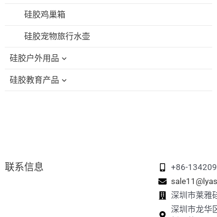
硅胶奶嘴盒
硅胶鸡巢箱
硅胶宠物旅行水壶
硅胶户外用品
硅胶教育产品
硅胶折叠杯
硅胶吸管盖
硅胶教育积木
硅胶旅行套装
硅胶小飞玩具
硅胶可折叠饭盒
硅胶堆叠玩具
联系信息
硅胶记忆配对游戏
+86-13420
sale11@lyas
硅胶拼图玩具
深圳市莱雅
深圳市龙华