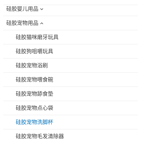
硅胶婴儿用品
硅胶宠物用品
硅胶婴儿洗澡玩具
硅胶奶瓶刷
硅胶猫咪磨牙玩具
硅胶喂食碗/勺套装
硅胶狗咀嚼玩具
硅胶围兜
硅胶宠物浴刷
硅胶婴儿牙胶
硅胶宠物喂食碗
硅胶奶嘴
硅胶宠物舔食垫
硅胶吸管杯
硅胶宠物点心袋
硅胶吸管
硅胶宠物洗脚杯
硅胶吸奶器
硅胶宠物毛发清除器