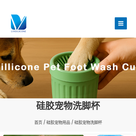
跳
至
主
内
菜
容
单
硅胶宠物洗脚杯
首页
/
硅胶宠物用品
/ 硅胶宠物洗脚杯