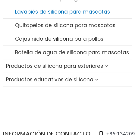
Pajitas de silicona
Lavapiés de silicona para mascotas
Sacaleches de silicona
Quitapelos de silicona para mascotas
Funda de silicona para chupete
Cajas nido de silicona para pollos
Botella de agua de silicona para mascotas
Productos de silicona para exteriores
Productos educativos de silicona
Vaso plegable de silicona
Tapa de silicona para pajitas
Bloques educativos de silicona
Set de viaje de silicona
Juguete de silicona
Fiambrera plegable de silicona
Juguete apilable de silicona
INFORMACIÓN DE CONTACTO
Juego de memoria de silicona
+86-13420