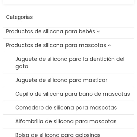
Categorías
Productos de silicona para bebés
Productos de silicona para mascotas
Juguetes de silicona para el baño del bebé
Cepillo de silicona para biberones
Juguete de silicona para la dentición del
gato
Set de Comedero y Cuchara de Silicona
Juguete de silicona para masticar
Babero de silicona
Cepillo de silicona para baño de mascotas
Mordedor de silicona
Comedero de silicona para mascotas
Chupete de silicona
Alfombrilla de silicona para mascotas
Vaso con pajita de silicona
Bolsa de silicona para golosinas