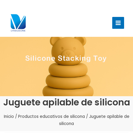
Ir
al
Menú
contenido
princi
Juguete apilable de silicona
Inicio
/
Productos educativos de silicona
/ Juguete apilable de
silicona