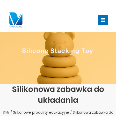
跳
至
Menu
内
głów
容
Silikonowa zabawka do
układania
首页
/
Silikonowe produkty edukacyjne
/ Silikonowa zabawka do