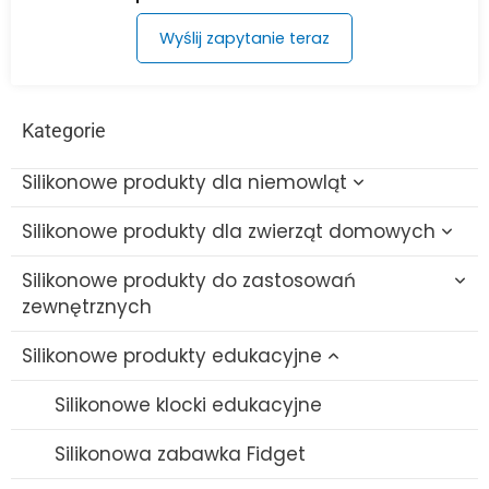
Wyślij zapytanie teraz
Kategorie
Silikonowe produkty dla niemowląt
Silikonowe produkty dla zwierząt domowych
Silikonowe zabawki do kąpieli dla niemowląt
Silikonowe produkty do zastosowań
Silikonowa szczotka do butelek
Silikonowa zabawka na ząbkowanie dla
zewnętrznych
kota
Silikonowy zestaw miska/łyżka do karmienia
Silikonowe produkty edukacyjne
Silikonowa zabawka do żucia dla psa
Silikonowy składany kubek
Śliniak silikonowy
Silikonowa szczotka do kąpieli dla zwierząt
Sillikonowa nakładka na słomkę
Silikonowe klocki edukacyjne
Silikonowy gryzak dla niemowląt
Silikonowa miska do karmienia zwierząt
Silikonowy zestaw podróżny
Silikonowa zabawka Fidget
Smoczek silikonowy