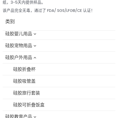
纸，3-5天内提供样品。
该产品完全无毒，通过了 FDA/ SGS/LFGB/CE 认证！
类别
硅胶婴儿用品
硅胶宠物用品
硅胶婴儿洗澡玩具
硅胶户外用品
硅胶奶瓶刷
硅胶猫咪磨牙玩具
硅胶喂食碗/勺套装
硅胶狗咀嚼玩具
硅胶折叠杯
硅胶围兜
硅胶宠物浴刷
硅胶吸管盖
硅胶婴儿牙胶
硅胶宠物喂食碗
硅胶旅行套装
硅胶奶嘴
硅胶宠物舔食垫
硅胶可折叠饭盒
硅胶教育产品
硅胶吸管杯
硅胶宠物点心袋