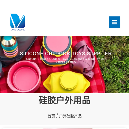
跳
至
主
内
菜
容
单
硅胶户外用品
首页
/ 户外硅胶产品