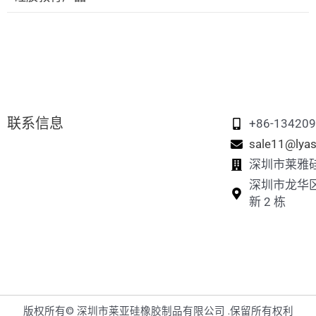
硅胶吸管
硅胶宠物洗脚杯
硅胶教育积木
硅胶吸奶器
硅胶宠物毛发清除器
硅胶小飞玩具
硅胶奶嘴盒
硅胶鸡巢箱
硅胶堆叠玩具
联系信息
硅胶宠物旅行水壶
硅胶记忆配对游戏
+86-13420
sale11@lyas
硅胶拼图玩具
深圳市莱雅
深圳市龙华
新 2 栋
版权所有© 深圳市莱亚硅橡胶制品有限公司 .保留所有权利