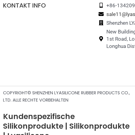
KONTAKT INFO
Silikontrinkflasche für Haustiere
Silikon-Memory-Zuordnungsspiel
+86-13420
sale11@lyas
Silikon-Puzzle-Spielzeug
Shenzhen LYA
New Building
1st Road, L
Longhua Dist
COPYRIGHT© SHENZHEN LYASILICONE RUBBER PRODUCTS CO.,
LTD. ALLE RECHTE VORBEHALTEN
Kundenspezifische
Silikonprodukte | Silikonprodukte