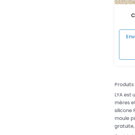
C
Env
Produits 
LYA est 
mères et
silicone
moule pr
gratuite,