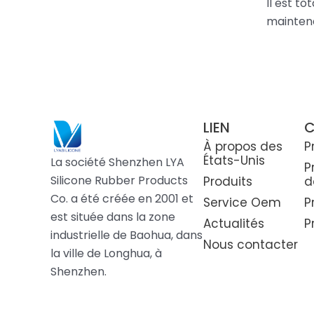
Il est t
maintena
LIEN
C
À propos des
P
États-Unis
La société Shenzhen LYA
P
Silicone Rubber Products
Produits
d
Co. a été créée en 2001 et
Service Oem
P
est située dans la zone
Actualités
P
industrielle de Baohua, dans
Nous contacter
la ville de Longhua, à
Shenzhen.