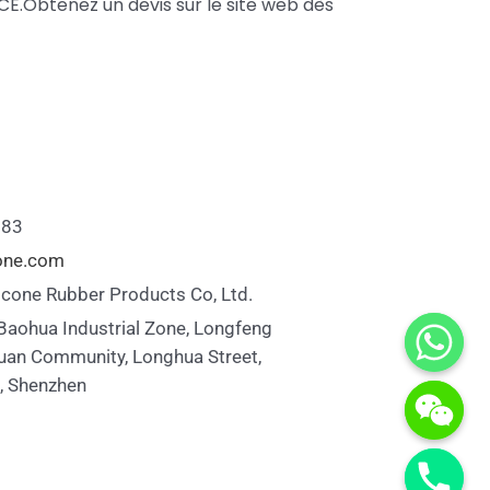
E.Obtenez un devis sur le site web dès
883
cone.com
icone Rubber Products Co, Ltd.
 Baohua Industrial Zone, Longfeng
uan Community, Longhua Street,
t, Shenzhen