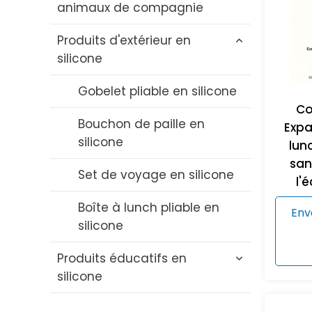
animaux de compagnie
en silicone
Produits d'extérieur en
Brosse à bouteille en
Jouet de dentition pour
silicone
silicone
chat en silicone
Set de bols et de cuillères
Jouet à mâcher pour chien
Gobelet pliable en silicone
en silicone
en silicone
Co
Bouchon de paille en
Expa
Bavoir en silicone
Brosse de bain en silicone
silicone
lunc
pour animaux de
san
Dentition en silicone pour
Set de voyage en silicone
compagnie
l'
bébé
Boîte à lunch pliable en
Bol en silicone pour
Env
Sucette en silicone
silicone
animaux de compagnie
Produits éducatifs en
Tasse à paille en silicone
Tapis à lécher en silicone
silicone
pour animaux de
Pailles en silicone
compagnie
Blocs éducatifs en silicone