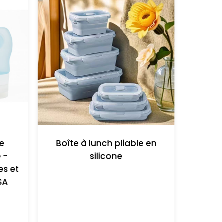
e
Boîte à lunch pliable en
 -
silicone
es et
SA