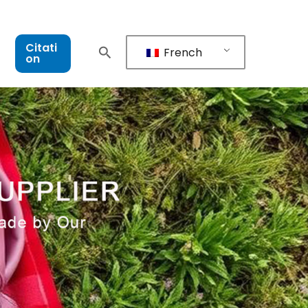
Citati
French
on