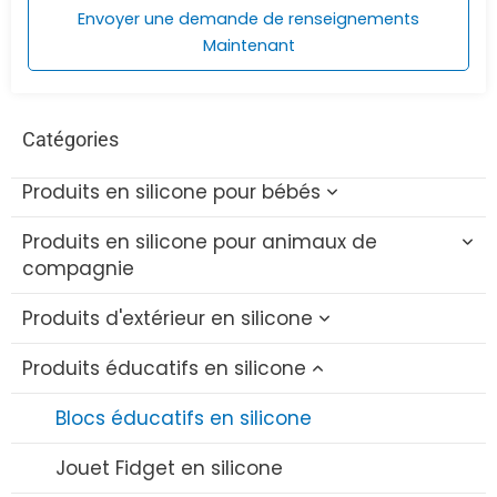
Envoyer une demande de renseignements
Maintenant
Catégories
Produits en silicone pour bébés
Produits en silicone pour animaux de
Jouets de bain pour bébé en silicone
compagnie
Brosse à bouteille en silicone
Produits d'extérieur en silicone
Jouet de dentition pour chat en silicone
Set de bols et de cuillères en silicone
Produits éducatifs en silicone
Jouet à mâcher pour chien en silicone
Gobelet pliable en silicone
Bavoir en silicone
Brosse de bain en silicone pour animaux de
Bouchon de paille en silicone
Blocs éducatifs en silicone
Dentition en silicone pour bébé
compagnie
Set de voyage en silicone
Jouet Fidget en silicone
Sucette en silicone
Bol en silicone pour animaux de