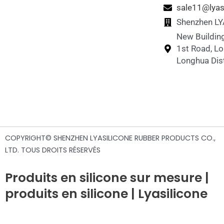
sale11@lyas
Nichoirs à poules en silicone
Shenzhen LYA
New Building
Bouteille d'eau de voyage en silicone pour
1st Road, L
animaux de compagnie
Longhua Dist
COPYRIGHT© SHENZHEN LYASILICONE RUBBER PRODUCTS CO.,
LTD. TOUS DROITS RÉSERVÉS
Produits en silicone sur mesure |
produits en silicone | Lyasilicone