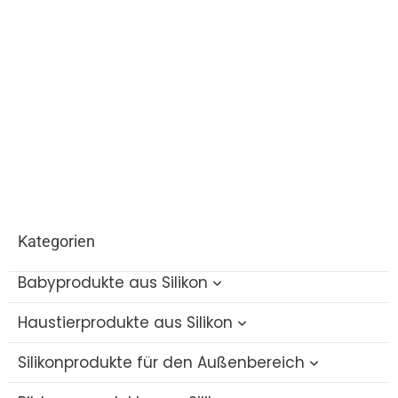
Kategorien
Babyprodukte aus Silikon
Haustierprodukte aus Silikon
Baby-Badespielzeug aus Silikon
Silikonprodukte für den Außenbereich
Silikon-Flaschenbürste
Silikon-Katzenzahnspielzeug