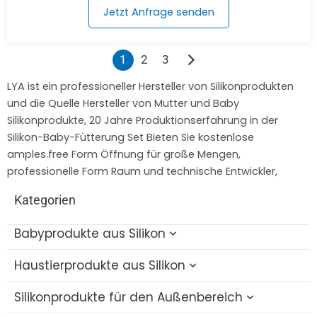
Jetzt Anfrage senden
1
2
3
LYA ist ein professioneller Hersteller von Silikonprodukten
und die Quelle Hersteller von Mutter und Baby
Silikonprodukte, 20 Jahre Produktionserfahrung in der
Silikon-Baby-Fütterung Set Bieten Sie kostenlose
amples.free Form Öffnung für große Mengen,
professionelle Form Raum und technische Entwickler,
Kategorien
Babyprodukte aus Silikon
Haustierprodukte aus Silikon
Baby-Badespielzeug aus Silikon
Silikonprodukte für den Außenbereich
Silikon-Flaschenbürste
Silikon-Katzenzahnspielzeug