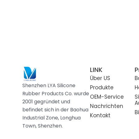
Silikon-Tier-Leckerli-
Tasche
Sillicone Haustier Fuß
Waschbecken
Silikon-Tierhaarentferner
Silikon-Nistkästen für
LINK
P
Hühner
Über US
B
Shenzhen LYA Silicone
Produkte
H
Silikontrinkflasche für
Rubber Products Co. wurde
OEM-Service
S
Haustiere
2001 gegründet und
A
Nachrichten
befindet sich in der Baohua
B
Kontakt
Industrial Zone, Longhua
Town, Shenzhen.