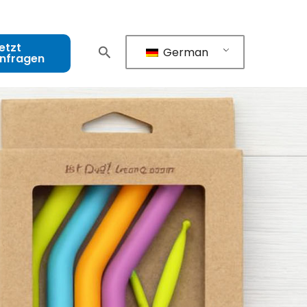
etzt
German
nfragen