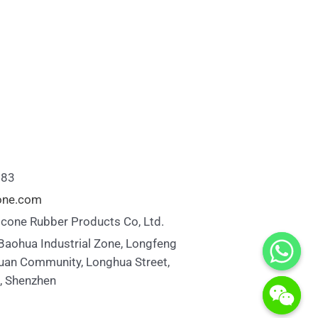
883
cone.com
icone Rubber Products Co, Ltd.
 Baohua Industrial Zone, Longfeng
uan Community, Longhua Street,
t, Shenzhen