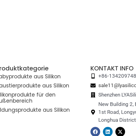
roduktkategorie
KONTAKT INFO
abyprodukte aus Silikon
+86-13420974
austierprodukte aus Silikon
sale11@lyasili
ilikonprodukte für den
Shenzhen LYASil
ußenbereich
New Building 2,
ildungsprodukte aus Silikon
1st Road, Longy
Longhua Distric
F
L
X
a
i
-
c
n
t