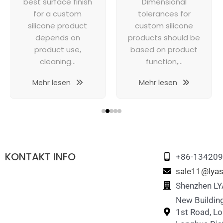
best surface finish
Dimensional
for a custom
tolerances for
silicone product
custom silicone
depends on
products should be
product use,
based on product
cleaning...
function,...
Mehr lesen
Mehr lesen
KONTAKT INFO
+86-13420
sale11@lyas
Shenzhen LYA
New Building
1st Road, L