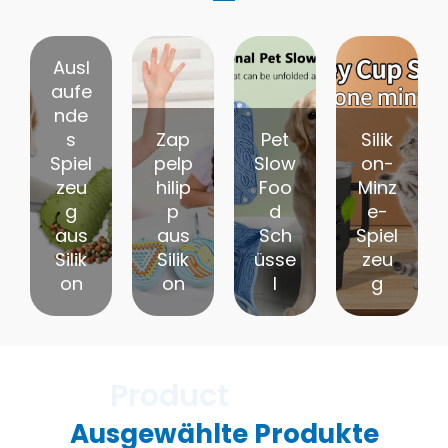
Ausl
aufe
nde
s
Zap
Pet
Silik
Spiel
pelp
Slow
on-
zeu
hilip
Foo
Minz
g
p
d
e-
aus
aus
Sch
Spiel
Silik
Silik
üsse
zeu
on
on
l
g
Ausgewählte Produkte