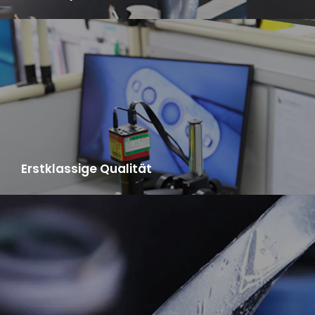
LYA verfügt über einen Formenbau und eine Fabrik zur
Herstellung von Fertigprodukten mit hoher Effizienz und einer
Liefergeschwindigkeit, die in China weit voraus ist.
Erstklassige Qualität
LYA übernimmt das "Japanische
Geschäftsmanagementsystem" und verfügt über ein
Testzentrum für gemischte Materialien, ein Testzentrum für
Halbfertigprodukte und ein Produkttestzentrum, um
sicherzustellen, dass die Produktqualifikationsrate 98% erreicht.