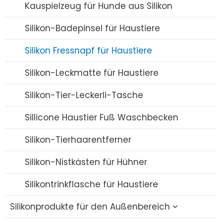
Silikon-Futternapf / Löffel-Set
Kauspielzeug für Hunde aus Silikon
Silikon-Lätzchen
Silikon-Badepinsel für Haustiere
Baby-Beißring aus Silikon
Silikon Fressnapf für Haustiere
Schnuller aus Silikon
Silikon-Leckmatte für Haustiere
Strohhalmbecher aus Silikon
Silikon-Tier-Leckerli-Tasche
Strohhalme aus Silikon
Sillicone Haustier Fuß Waschbecken
Silikon-Milchpumpe
Silikon-Tierhaarentferner
Silikon Schnullerhalter Etui
Silikon-Nistkästen für Hühner
Silikontrinkflasche für Haustiere
Silikonprodukte für den Außenbereich