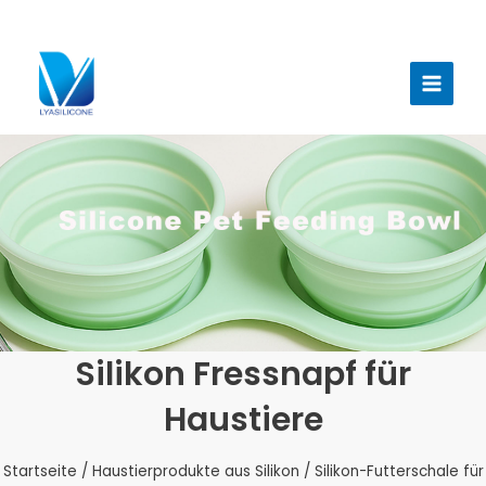
Zum
Inhalt
Haup
springen
Silikon Fressnapf für
Haustiere
Startseite
/
Haustierprodukte aus Silikon
/ Silikon-Futterschale für