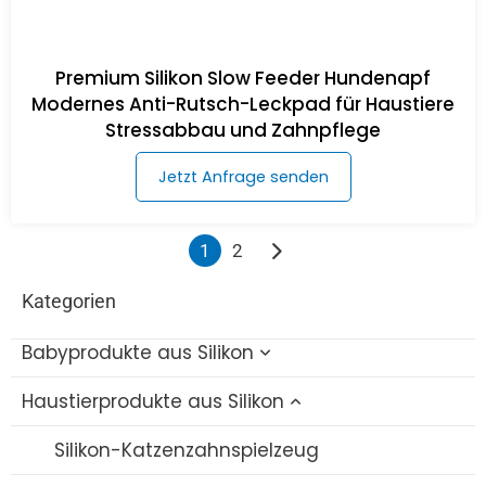
Premium Silikon Slow Feeder Hundenapf
Modernes Anti-Rutsch-Leckpad für Haustiere
Stressabbau und Zahnpflege
Jetzt Anfrage senden
1
2
Kategorien
Babyprodukte aus Silikon
Haustierprodukte aus Silikon
Baby-Badespielzeug aus Silikon
Silikon-Flaschenbürste
Silikon-Katzenzahnspielzeug