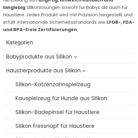
Herstellung von
ungiftig, umweltfreundlich und
langlebig
Silikonlösungen sowohl für Babys als auch für
Haustiere. Jedes Produkt wird mit Präzision hergestellt und
erfüllt internationale Sicherheitsstandards wie
LFGB-, FDA-
und BPA-freie Zertifizierungen
.
Kategorien
Babyprodukte aus Silikon
Haustierprodukte aus Silikon
Baby-Badespielzeug aus Silikon
Silikon-Flaschenbürste
Silikon-Katzenzahnspielzeug
Silikon-Futternapf / Löffel-Set
Kauspielzeug für Hunde aus Silikon
Silikon-Lätzchen
Silikon-Badepinsel für Haustiere
Baby-Beißring aus Silikon
Silikon Fressnapf für Haustiere