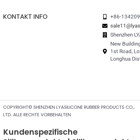
Zusammenklappbare Lunchbox aus Silikon
Stapelspielzeug aus Silikon
KONTAKT INFO
Silikon-Memory-Zuordnungsspiel
+86-13420
sale11@lyas
Silikon-Puzzle-Spielzeug
Shenzhen LYA
New Building
1st Road, L
Longhua Dist
COPYRIGHT© SHENZHEN LYASILICONE RUBBER PRODUCTS CO.,
LTD. ALLE RECHTE VORBEHALTEN
Kundenspezifische