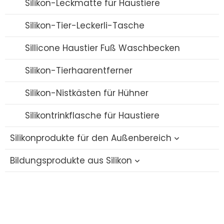
Schnuller aus Silikon
Silikon-Leckmatte für Haustiere
Strohhalmbecher aus Silikon
Silikon-Tier-Leckerli-Tasche
Strohhalme aus Silikon
Sillicone Haustier Fuß Waschbecken
Silikon-Milchpumpe
Silikon-Tierhaarentferner
Silikon Schnullerhalter Etui
Silikon-Nistkästen für Hühner
Silikontrinkflasche für Haustiere
Silikonprodukte für den Außenbereich
Bildungsprodukte aus Silikon
Zusammenklappbarer Silikonbecher
Silikon-Strohhalmdeckel
Bildungsblöcke aus Silikon
Silikon-Reiseset
Zappelphilipp aus Silikon