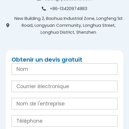
+86-13420974883
New Building 2, Baohua Industrial Zone, Longfeng 1st
Road, Longyuan Community, Longhua Street,
Longhua District, Shenzhen
Obtenir un devis gratuit
N
o
m
C
o
u
r
E
r
n
i
t
e
r
T
l
e
é