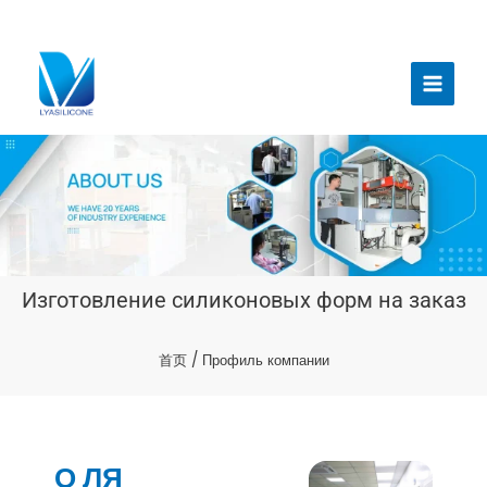
跳
至
Главн
内
меню
容
Изготовление силиконовых форм на заказ
首页
/ Профиль компании
О ЛЯ