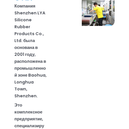
Компания
Shenzhen LYA
Silicone
Rubber
Products Co.,
Ltd. была
основана в
2001 году,
расположена в
промышленно
й зоне Baohua,
Longhua
Town,
Shenzhen.
Это
комплексное
предприятие,
специализиру