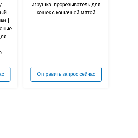
 |
игрушка-прорезыватель для
ный
кошек с кошачьей мятой
ки |
асные
для
р
ас
Отправить запрос сейчас