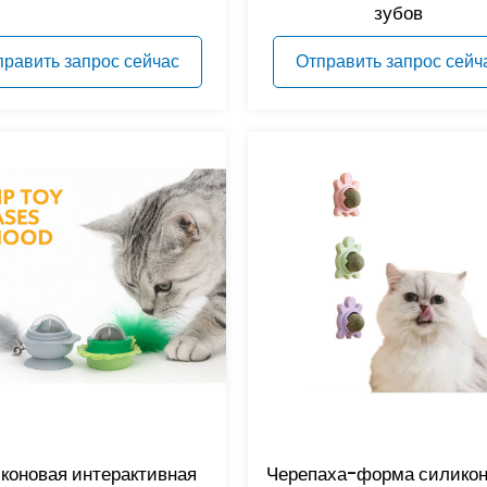
зубов
править запрос сейчас
Отправить запрос сейч
коновая интерактивная
Черепаха-форма силико