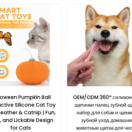
loween Pumpkin Ball
OEM/ODM 360° силикон
active Silicone Cat Toy
щетинки палец зубной щ
Feather & Catnip | Fun,
набор для собак и щенко
, and Lickable Design
зубной уход домашни
for Cats
животные щетка для чи