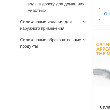
воды в дорогу для домашних
животных
От
Силиконовые изделия для
наружного применения
Силиконовые образовательные
Силиконовая складная чашка
продукты
Силиконовый колпачок для
соломинки
Силиконовые
образовательные блоки
Силиконовый дорожный
набор
Силиконовая игрушка-
фиджет
Силиконовый складной ланч-
бокс
Силиконовая игрушка-
стекинг
Сили