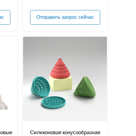
ас
Отправить запрос сейчас
новые
Силиконовая конусообразная