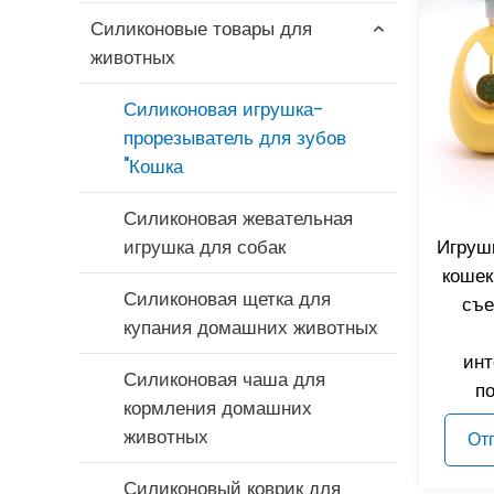
Силиконовые товары для
Силиконовые игрушки для
животных
купания младенцев
Силиконовая щетка для
Силиконовая игрушка-
бутылочек
прорезыватель для зубов
"Кошка
Набор силиконовых мисок и
ложек для кормления
Силиконовая жевательная
игрушка для собак
Игрушк
Силиконовый нагрудник
кошек
Силиконовая щетка для
съе
Силиконовый прорезыватель
купания домашних животных
для младенцев
инт
Силиконовая чаша для
п
Силиконовая пустышка
кормления домашних
животных
От
Чашка с силиконовой
соломинкой
Силиконовый коврик для