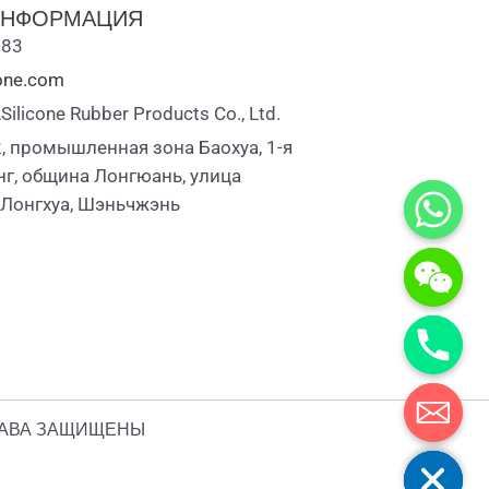
ИНФОРМАЦИЯ
883
cone.com
licone Rubber Products Co., Ltd.
, промышленная зона Баохуа, 1-я
г, община Лонгюань, улица
 Лонгхуа, Шэньчжэнь
 ПРАВА ЗАЩИЩЕНЫ
Скрыть чати