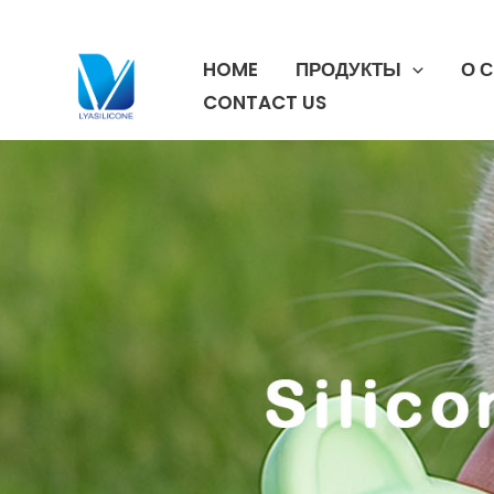
跳
至
HOME
ПРОДУКТЫ
О 
内
容
CONTACT US