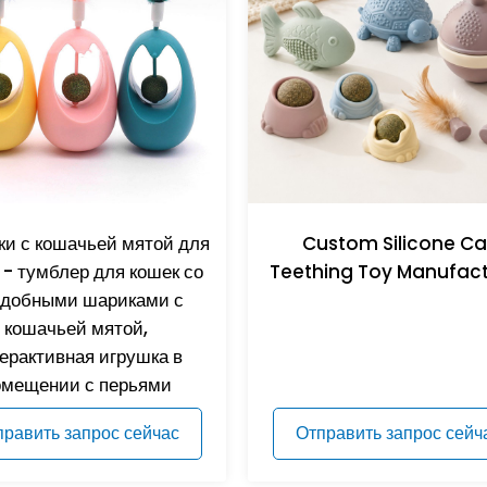
и с кошачьей мятой для
Custom Silicone Ca
 - тумблер для кошек со
Teething Toy Manufact
добными шариками с
кошачьей мятой,
ерактивная игрушка в
омещении с перьями
править запрос сейчас
Отправить запрос сейч