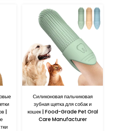
овые
Силиконовая пальчиковая
етки
зубная щетка для собак и
в |
кошек | Food-Grade Pet Oral
е
Care Manufacturer
стки