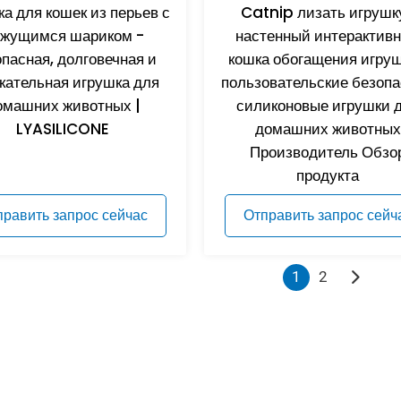
а для кошек из перьев с
Catnip лизать игрушку
жущимся шариком -
настенный интерактив
пасная, долговечная и
кошка обогащения игруш
кательная игрушка для
пользовательские безоп
омашних животных |
силиконовые игрушки 
LYASILICONE
домашних животных
Производитель Обзо
продукта
править запрос сейчас
Отправить запрос сейч
1
2