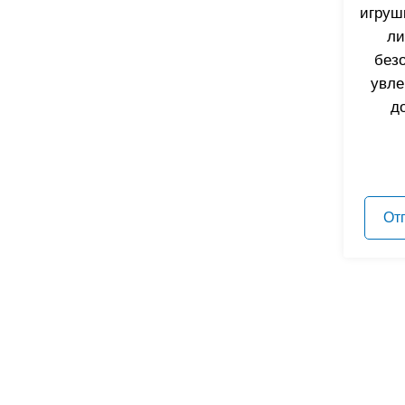
Силиконовая игра на
игрушк
запоминание
ли
безо
Силиконовая игрушка-пазл
увле
д
От