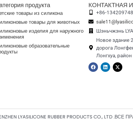
атегория продукта
КОНТАКТНАЯ 
етские товары из силикона
+86-13420974
иликоновые товары для животных
sale11@lyasili
иликоновые изделия для наружного
Шэньчжэнь LYASi
рименения
Новое здание 2
иликоновые образовательные
дорога Лонгфен
родукты
Лонгхуа, район
F
L
X
a
i
-
c
n
t
e
k
w
b
e
i
o
d
t
o
i
t
k
n
e
r
NZHEN LYASILICONE RUBBER PRODUCTS CO., LTD .ВСЕ