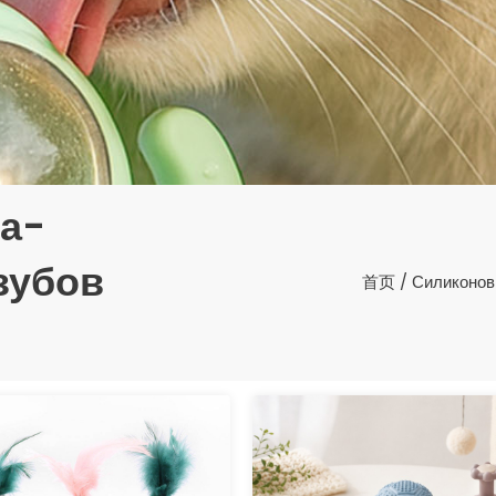
а-
зубов
首页
/
Силиконов