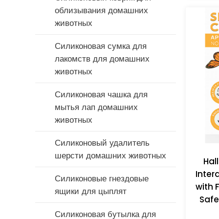
облизывания домашних
Силиконовые соломинки
животных
Силиконовый молокоотсос
Силиконовая сумка для
лакомств для домашних
Силиконовый чехол-
животных
держатель для пустышки
Силиконовая чашка для
мытья лап домашних
животных
Силиконовый удалитель
шерсти домашних животных
Hal
Inter
Силиконовые гнездовые
with 
ящики для цыплят
Safe
Силиконовая бутылка для