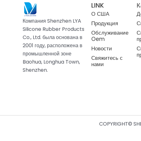
LINK
К
О США
Д
Компания Shenzhen LYA
Продукция
С
Silicone Rubber Products
Обслуживание
С
Co., Ltd. была основана в
Oem
п
2001 году, расположена в
Новости
С
промышленной зоне
п
Свяжитесь с
Baohua, Longhua Town,
нами
Shenzhen.
COPYRIGHT© SHE