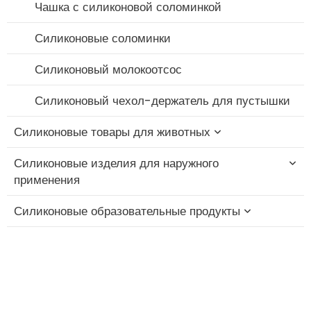
Чашка с силиконовой соломинкой
Силиконовые соломинки
Силиконовый молокоотсос
Силиконовый чехол-держатель для пустышки
Силиконовые товары для животных
Силиконовые изделия для наружного
Силиконовая игрушка-прорезыватель для
применения
зубов "Кошка
Силиконовые образовательные продукты
Силиконовая жевательная игрушка для собак
Силиконовая складная чашка
Силиконовая щетка для купания домашних
Силиконовый колпачок для соломинки
Силиконовые образовательные блоки
животных
Силиконовый дорожный набор
Силиконовая игрушка-фиджет
Силиконовая чаша для кормления домашних
Силиконовый складной ланч-бокс
Силиконовая игрушка-стекинг
животных