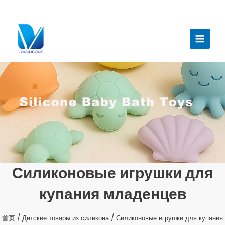
跳
至
Главн
内
меню
容
Силиконовые игрушки для
купания младенцев
首页
/
Детские товары из силикона
/ Силиконовые игрушки для купания