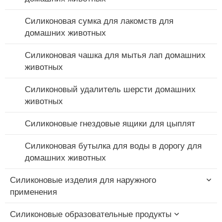
Силиконовые соломинки
Силиконовая сумка для лакомств для
Силиконовый молокоотсос
домашних животных
Силиконовый чехол-держатель для пустышки
Силиконовая чашка для мытья лап домашних
животных
Силиконовый удалитель шерсти домашних
животных
Силиконовые гнездовые ящики для цыплят
Силиконовая бутылка для воды в дорогу для
домашних животных
Силиконовые изделия для наружного
применения
Силиконовые образовательные продукты
Силиконовая складная чашка