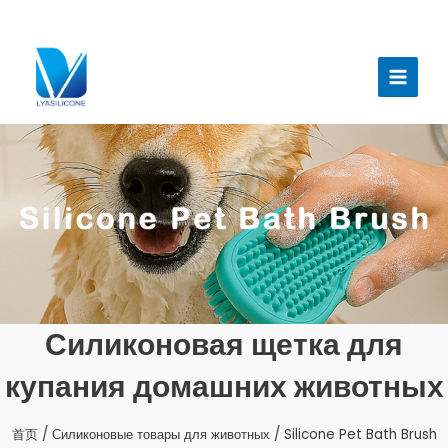
跳
至
Главн
内
меню
容
Силиконовая щетка для
купания домашних животных
首页
/
Силиконовые товары для животных
/ Silicone Pet Bath Brush