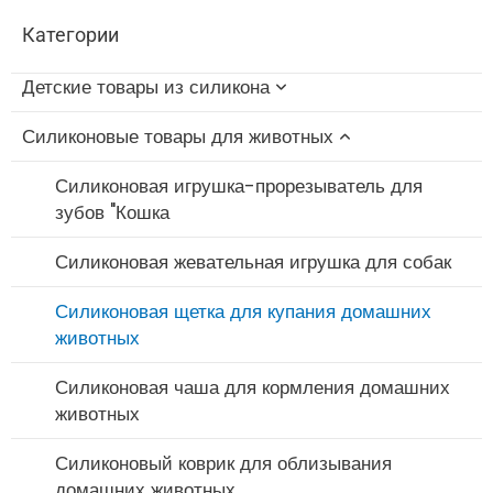
Категории
Детские товары из силикона
Силиконовые товары для животных
Силиконовые игрушки для купания младенцев
Силиконовая щетка для бутылочек
Силиконовая игрушка-прорезыватель для
зубов "Кошка
Набор силиконовых мисок и ложек для
кормления
Силиконовая жевательная игрушка для собак
Силиконовый нагрудник
Силиконовая щетка для купания домашних
животных
Силиконовый прорезыватель для младенцев
Силиконовая чаша для кормления домашних
Силиконовая пустышка
животных
Чашка с силиконовой соломинкой
Силиконовый коврик для облизывания
домашних животных