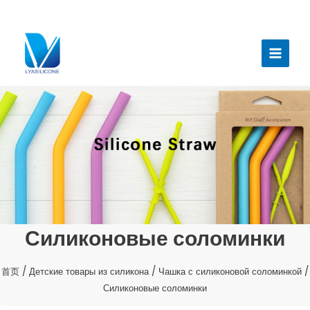
跳
至
Главн
内
меню
容
Силиконовые соломинки
首页
/
Детские товары из силикона
/
Чашка с силиконовой соломинкой
/
Силиконовые соломинки