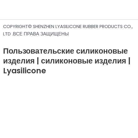
Силиконовый удалитель шерсти домашних
животных
Силиконовые гнездовые ящики для цыплят
COPYRIGHT© SHENZHEN LYASILICONE RUBBER PRODUCTS CO.,
LTD .ВСЕ ПРАВА ЗАЩИЩЕНЫ
Силиконовая бутылка для воды в дорогу для
домашних животных
Пользовательские силиконовые
изделия | силиконовые изделия |
Lyasilicone