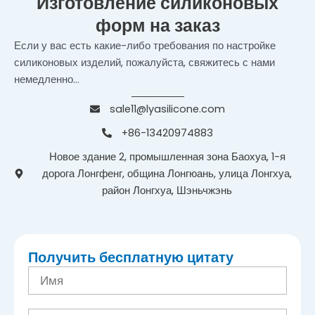
Изготовление силиконовых
форм на заказ
Если у вас есть какие-либо требования по настройке
силиконовых изделий, пожалуйста, свяжитесь с нами
немедленно...
sale11@lyasilicone.com
+86-13420974883
Новое здание 2, промышленная зона Баохуа, 1-я
дорога Лонгфенг, община Лонгюань, улица Лонгхуа,
район Лонгхуа, Шэньчжэнь
Получить бесплатную цитату
И
м
я
Э