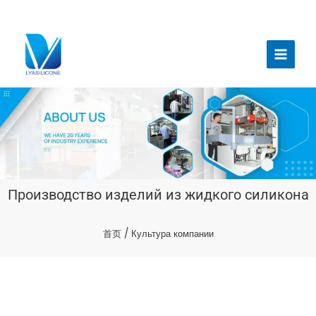
跳
至
Главн
内
меню
容
Производство изделий из жидкого силикона
首页
/ Культура компании