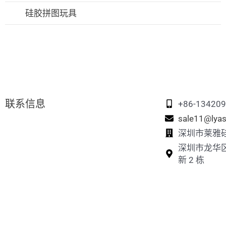
硅胶吸管
硅胶宠物洗脚杯
硅胶拼图玩具
硅胶吸奶器
硅胶宠物毛发清除器
硅胶奶嘴盒
硅胶鸡巢箱
硅胶宠物旅行水壶
联系信息
+86-13420
sale11@lyas
深圳市莱雅
深圳市龙华
新 2 栋