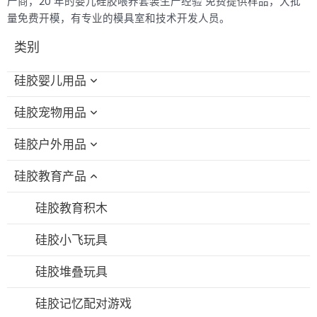
产商，20 年的婴儿硅胶喂养套装生产经验 免费提供样品，大批
量免费开模，有专业的模具室和技术开发人员。
类别
硅胶婴儿用品
硅胶宠物用品
硅胶婴儿洗澡玩具
硅胶户外用品
硅胶奶瓶刷
硅胶猫咪磨牙玩具
硅胶教育产品
硅胶喂食碗/勺套装
硅胶狗咀嚼玩具
硅胶折叠杯
硅胶围兜
硅胶宠物浴刷
硅胶吸管盖
硅胶教育积木
硅胶婴儿牙胶
硅胶宠物喂食碗
硅胶旅行套装
硅胶小飞玩具
硅胶奶嘴
硅胶宠物舔食垫
硅胶可折叠饭盒
硅胶堆叠玩具
硅胶吸管杯
硅胶宠物点心袋
硅胶记忆配对游戏