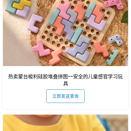
热卖蒙台梭利硅胶堆叠拼图--安全的儿童感官学习玩
具
立即发送查询