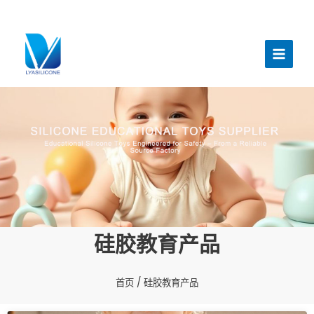
跳
至
主
内
菜
容
单
硅胶教育产品
首页
/ 硅胶教育产品