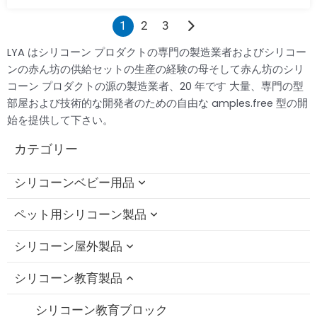
1
2
3
LYA はシリコーン プロダクトの専門の製造業者およびシリコー
ンの赤ん坊の供給セットの生産の経験の母そして赤ん坊のシリ
コーン プロダクトの源の製造業者、20 年です 大量、専門の型
部屋および技術的な開発者のための自由な amples.free 型の開
始を提供して下さい。
カテゴリー
シリコーンベビー用品
ペット用シリコーン製品
シリコーンの赤ん坊の Bath のおもちゃ
シリコーン屋外製品
シリコンボトルブラシ
シリコーン猫の歯が生えるおもちゃ
シリコーン教育製品
シリコン製フィーディングボウル/スプーンセッ
シリコーン犬チューおもちゃ
シリコン製折りたたみ式カップ
ト
シリコーンペットバスブラシ
シリコン製ストローキャップ
シリコーン教育ブロック