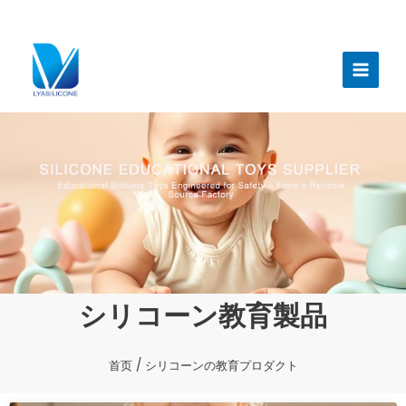
跳
至
メ
内
イ
容
ン
メ
ニ
ュ
ー
シリコーン教育製品
首页
/ シリコーンの教育プロダクト