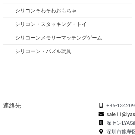
シリコン・ビブ
シリコーンペットフィーディングボウル
シリコーン・トラベルセット
シリコンそわそわおもちゃ
シリコーン赤ちゃん歯固め
シリコーンペットリックマット
シリコーン折りたたみランチボックス
シリコン・スタッキング・トイ
シリコーンおしゃぶり
シリコーンペットトリートバッグ
シリコーンメモリーマッチングゲーム
シリコン・ストローカップ
シリコーンペット足洗いカップ
シリコーン・パズル玩具
シリコンストロー
シリコンペットヘアーリムーバー
シリコン製乳房ポンプ
シリコーンの鶏の巣箱
シリコンおしゃぶりホルダーケース
シリコーンペット旅行水ボトル
連絡先
+86-13420
sale11@lyas
深センLYAS
深圳市龍華